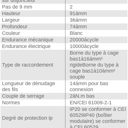
sur disjoncteur
Pas de 9 mm
2
Hauteur
91ámm
Largeur
36ámm
Profondeur
74ámm
Couleur
Blanc
Endurance mécanique
20000ácycle
Endurance électrique
10000ácycle
Borne du type à cage
bas1à16ámm²
Type de raccordement
rigideBorne du type à
cage bas1à10ámm²
souple
Longueur de dénudage
14ámm pour bas
des fils
connexion
Couple de serrage
2áN.m bas
Normes
EN/CEI 61009-2-1
IP20 se conformer à CEI
60529IP40 (boîtier
Degré de protection ip
modulaire) se conformer
à CEI 60529