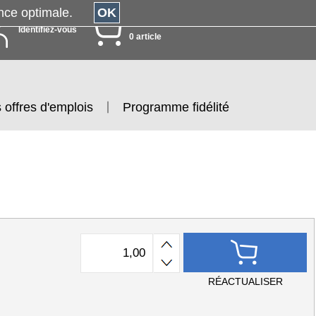
érience optimale.
OK
MON PANIER
Identifiez-vous
0 article
 offres d'emplois
Programme fidélité
RÉACTUALISER