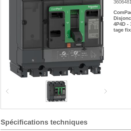
360648
ComPac
Disjonc
4P4D -
tage fi
Spécifications techniques