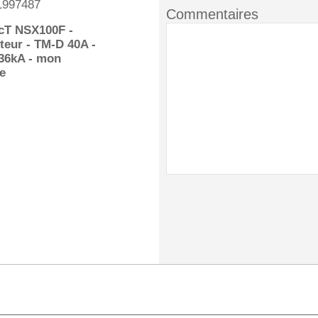
1997487
Commentaires
T NSX100F -
teur - TM-D 40A -
 36kA - mon
xe