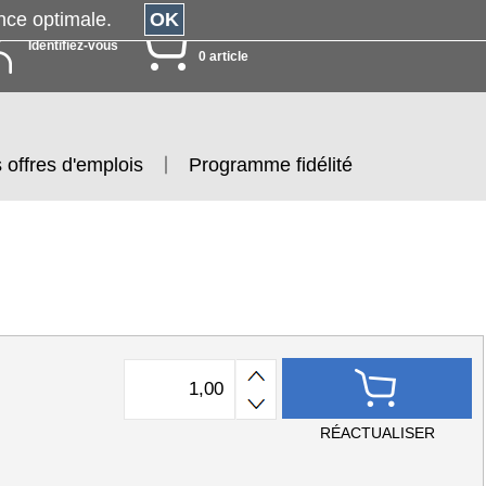
érience optimale.
OK
MON PANIER
Identifiez-vous
0 article
 offres d'emplois
Programme fidélité
RÉACTUALISER