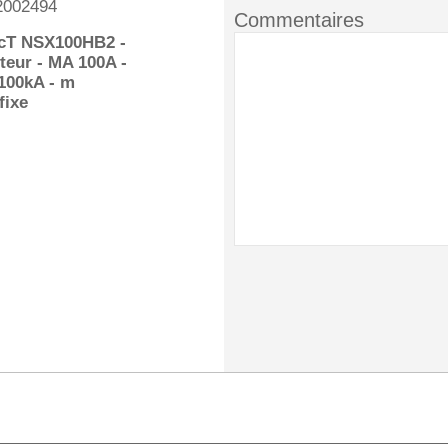
2002494
Commentaires
T NSX100HB2 -
teur - MA 100A -
100kA - m
fixe