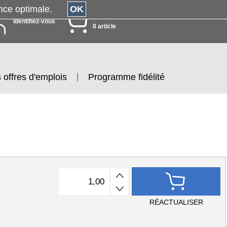
érience optimale.
OK
MON PANIER
Identifiez-vous
0 article
 offres d'emplois
Programme fidélité
RÉACTUALISER