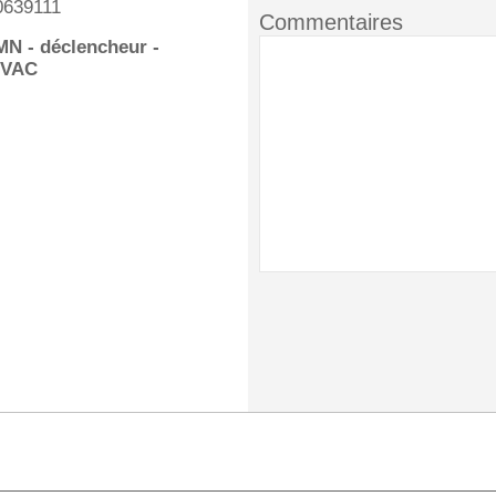
0639111
Commentaires
MN - déclencheur -
0VAC