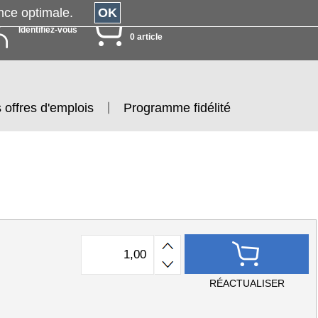
érience optimale.
OK
MON PANIER
Identifiez-vous
0 article
 offres d'emplois
Programme fidélité
RÉACTUALISER