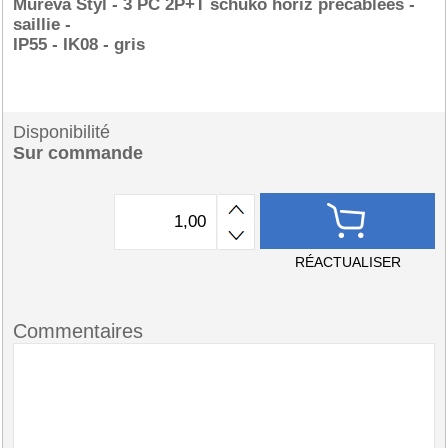
Mureva Styl - 3 PC 2P+T schuko horiz précâblées -
saillie -
IP55 - IK08 - gris
Disponibilité
Sur commande
RÉACTUALISER
Commentaires