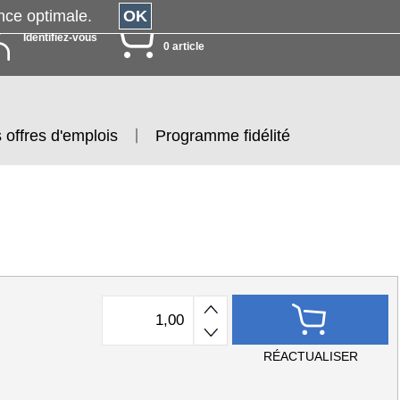
érience optimale.
OK
MON PANIER
Identifiez-vous
0 article
 offres d'emplois
Programme fidélité
RÉACTUALISER