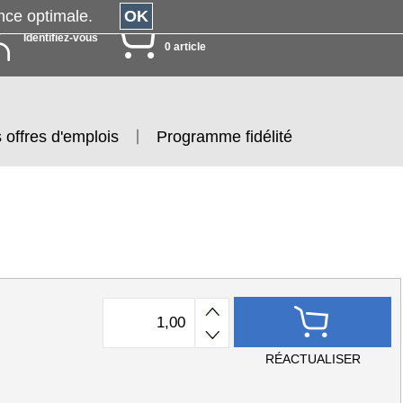
érience optimale.
OK
MON PANIER
Identifiez-vous
0 article
 offres d'emplois
Programme fidélité
RÉACTUALISER