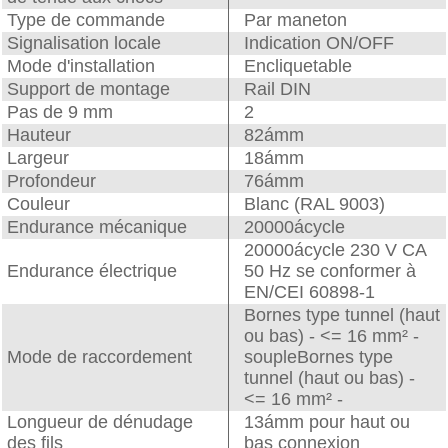
Type de commande
Par maneton
Signalisation locale
Indication ON/OFF
Mode d'installation
Encliquetable
Support de montage
Rail DIN
Pas de 9 mm
2
Hauteur
82ámm
Largeur
18ámm
Profondeur
76ámm
Couleur
Blanc (RAL 9003)
Endurance mécanique
20000ácycle
20000ácycle 230 V CA
Endurance électrique
50 Hz se conformer à
EN/CEI 60898-1
Bornes type tunnel (haut
ou bas) - <= 16 mm² -
Mode de raccordement
soupleBornes type
tunnel (haut ou bas) -
<= 16 mm² -
Longueur de dénudage
13ámm pour haut ou
des fils
bas connexion