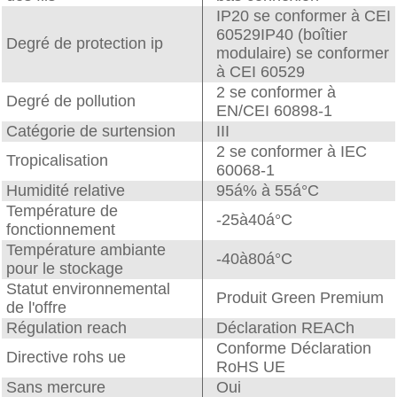
IP20 se conformer à CEI
60529IP40 (boîtier
Degré de protection ip
modulaire) se conformer
à CEI 60529
2 se conformer à
Degré de pollution
EN/CEI 60898-1
Catégorie de surtension
III
2 se conformer à IEC
Tropicalisation
60068-1
Humidité relative
95á% à 55á°C
Température de
-25à40á°C
fonctionnement
Température ambiante
-40à80á°C
pour le stockage
Statut environnemental
Produit Green Premium
de l'offre
Régulation reach
Déclaration REACh
Conforme Déclaration
Directive rohs ue
RoHS UE
Sans mercure
Oui