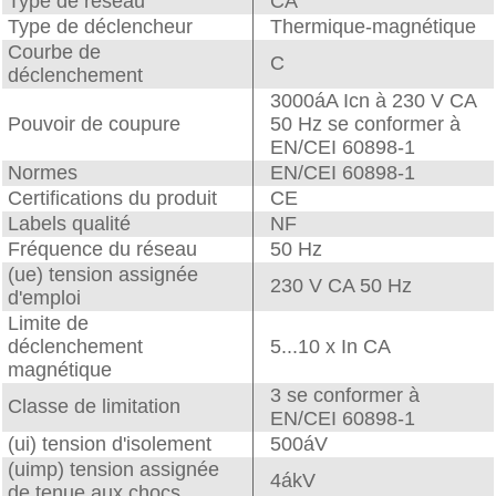
Type de réseau
CA
Type de déclencheur
Thermique-magnétique
Courbe de
C
déclenchement
3000áA Icn à 230 V CA
Pouvoir de coupure
50 Hz se conformer à
EN/CEI 60898-1
Normes
EN/CEI 60898-1
Certifications du produit
CE
Labels qualité
NF
Fréquence du réseau
50 Hz
(ue) tension assignée
230 V CA 50 Hz
d'emploi
Limite de
déclenchement
5...10 x In CA
magnétique
3 se conformer à
Classe de limitation
EN/CEI 60898-1
(ui) tension d'isolement
500áV
(uimp) tension assignée
4ákV
de tenue aux chocs