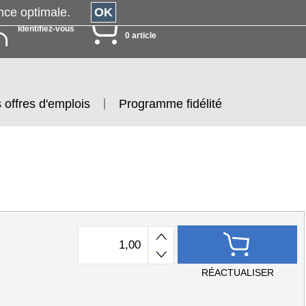
érience optimale.
OK
MON PANIER
Identifiez-vous
0 article
 offres d'emplois
Programme fidélité
RÉACTUALISER