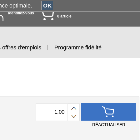
érience optimale.
OK
MON PANIER
Identifiez-vous
0 article
 offres d'emplois
Programme fidélité
RÉACTUALISER