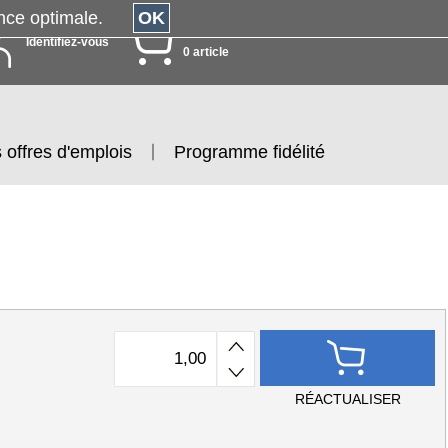
érience optimale.
OK
MON PANIER
Identifiez-vous
0 article
 offres d'emplois
Programme fidélité
RÉACTUALISER