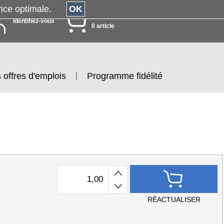
érience optimale.
OK
MON PANIER
Identifiez-vous
0 article
 offres d'emplois
Programme fidélité
RÉACTUALISER