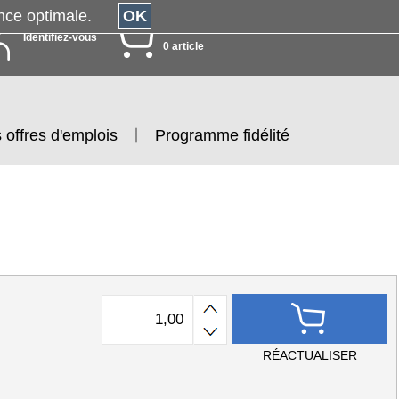
érience optimale.
OK
MON PANIER
Identifiez-vous
0 article
 offres d'emplois
Programme fidélité
RÉACTUALISER