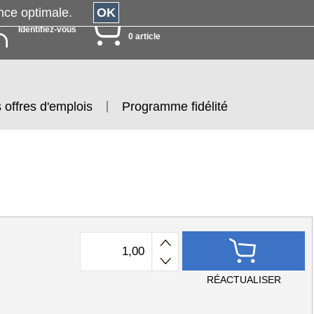
érience optimale.
OK
MON PANIER
Identifiez-vous
0 article
 offres d'emplois
Programme fidélité
RÉACTUALISER