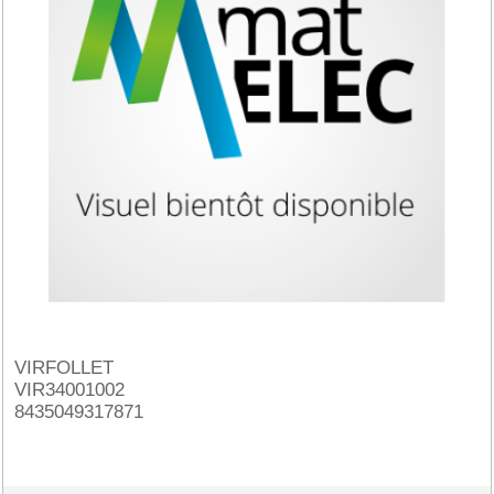
VIRFOLLET
VIR34001002
8435049317871