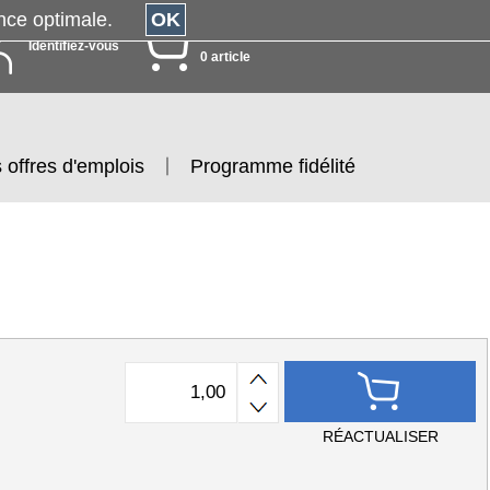
érience optimale.
OK
MON PANIER
Identifiez-vous
0 article
 offres d'emplois
Programme fidélité
RÉACTUALISER