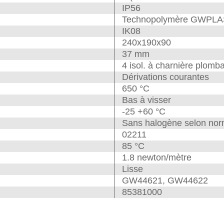
IP56
Technopolymère GWPLA
IK08
240x190x90
37 mm
4 isol. à charnière plomb
Dérivations courantes
650 °C
Bas à visser
-25 +60 °C
Sans halogène selon no
02211
85 °C
1.8 newton/mètre
Lisse
GW44621, GW44622
85381000