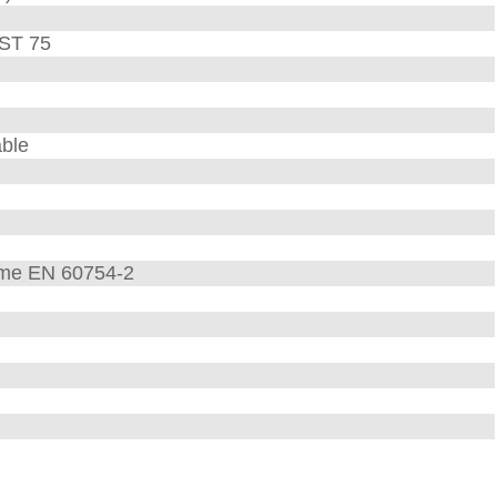
ST 75
able
rme EN 60754-2