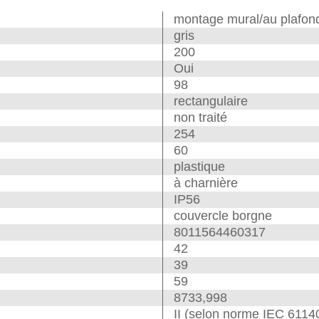
montage mural/au plafon
gris
200
Oui
98
rectangulaire
non traité
254
60
plastique
à charnière
IP56
couvercle borgne
8011564460317
42
39
59
8733,998
II (selon norme IEC 6114