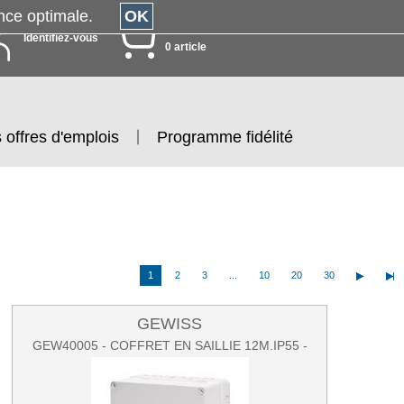
érience optimale.
OK
MON PANIER
Identifiez-vous
0 article
 offres d'emplois
Programme fidélité
1
2
3
...
10
20
30
GEWISS
GEW40005 - COFFRET EN SAILLIE 12M.IP55 -