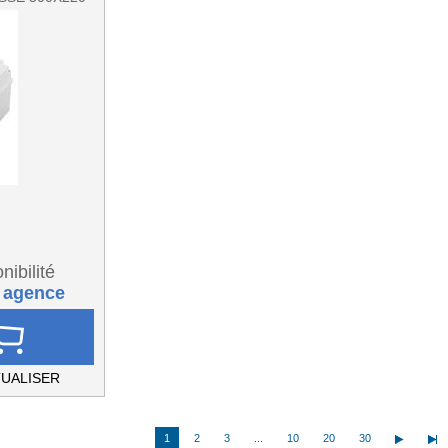
nibilité
 agence
UALISER
1
2
3
...
10
20
30