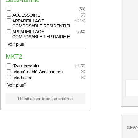
(
53
)
ACCESSOIRE
(
2
)
APPAREILLAGE
(
6214
)
COMPOSABLE RESIDENTIEL
APPAREILLAGE
(
732
)
COMPOSABLE TERTIAIRE E
"Voir plus"
MKT2
Tous produits
(
5422
)
Monté-cablé-Accessoires
(
4
)
Modulaire
(
4
)
"Voir plus"
Réinitialiser tous les critères
GEW4