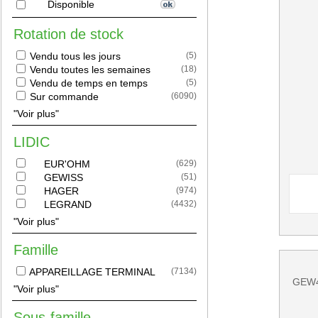
Disponible
Rotation de stock
Vendu tous les jours
(
5
)
Vendu toutes les semaines
(
18
)
Vendu de temps en temps
(
5
)
Sur commande
(
6090
)
"Voir plus"
LIDIC
EUR'OHM
(
629
)
GEWISS
(
51
)
HAGER
(
974
)
LEGRAND
(
4432
)
"Voir plus"
Famille
APPAREILLAGE TERMINAL
(
7134
)
GEW4
"Voir plus"
Sous-famille