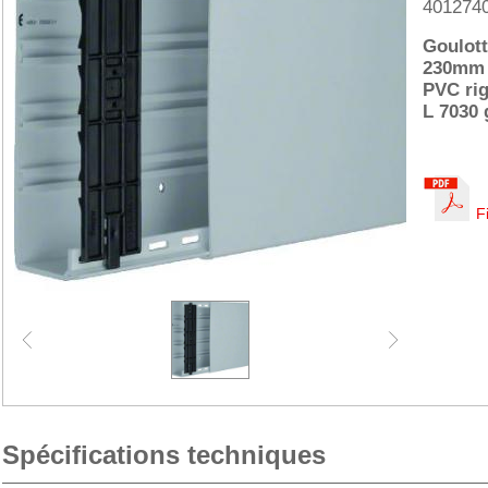
401274
Goulott
230mm 
PVC ri
L 7030 
F
Spécifications techniques