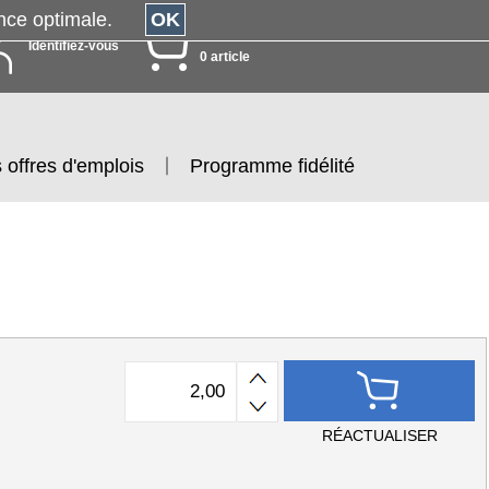
érience optimale.
OK
MON PANIER
Identifiez-vous
0 article
 offres d'emplois
Programme fidélité
RÉACTUALISER