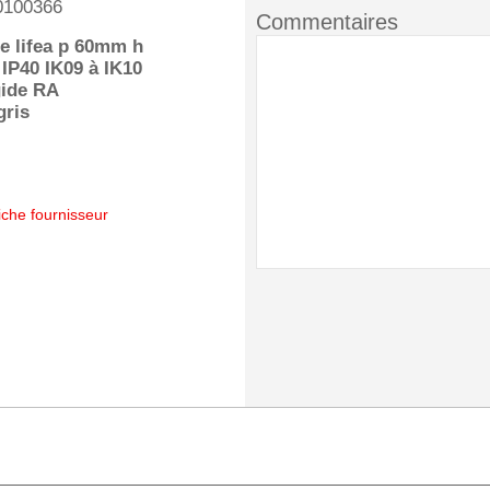
0100366
Commentaires
e lifea p 60mm h
IP40 IK09 à IK10
gide RA
gris
iche fournisseur