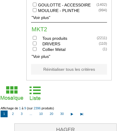
GOULOTTE - ACCESSOIRE
(
1402
)
MOULURE - PLINTHE
(
994
)
"Voir plus"
MKT2
Tous produits
(
2211
)
DRIVERS
(
110
)
Collier Métal
(
1
)
"Voir plus"
Réinitialiser tous les critères
Affichage de
1
à
9
(sur
2396
produits)
1
2
3
...
10
20
30
HAGER