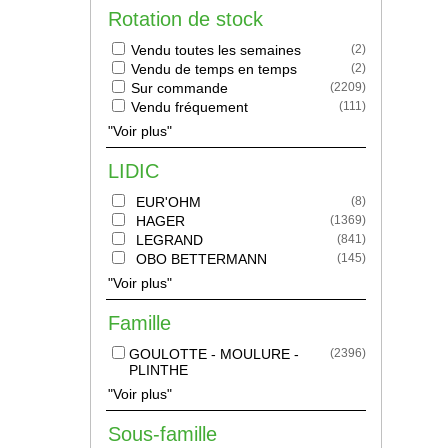
Rotation de stock
Vendu toutes les semaines
(
2
)
Vendu de temps en temps
(
2
)
Sur commande
(
2209
)
Vendu fréquement
(
111
)
"Voir plus"
LIDIC
EUR'OHM
(
8
)
HAGER
(
1369
)
LEGRAND
(
841
)
OBO BETTERMANN
(
145
)
"Voir plus"
Famille
GOULOTTE - MOULURE -
(
2396
)
PLINTHE
"Voir plus"
Sous-famille