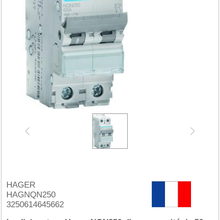
HAGER
HAGNQN250
3250614645662