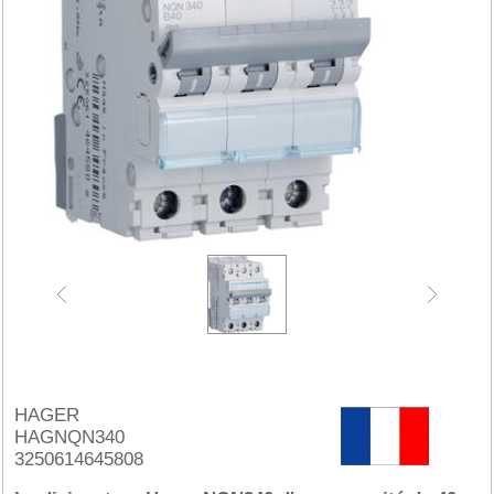
HAGER
HAGNQN340
3250614645808