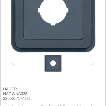
HAGER
HAGWNA038
3250617174381