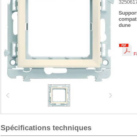
325061
Support
compati
dune
F
Spécifications techniques