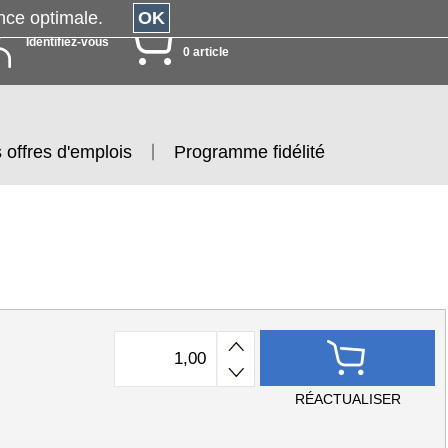
érience optimale.
OK
MON PANIER
Identifiez-vous
0 article
 offres d'emplois
Programme fidélité
RÉACTUALISER