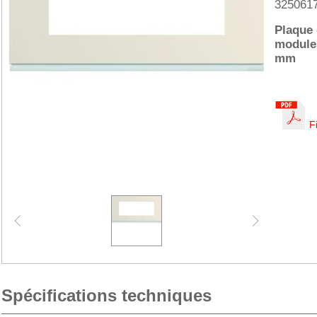
325061
Plaque 
module
mm
F
Spécifications techniques