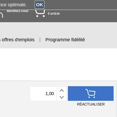
érience optimale.
OK
MON PANIER
Identifiez-vous
0 article
 offres d'emplois
Programme fidélité
RÉACTUALISER