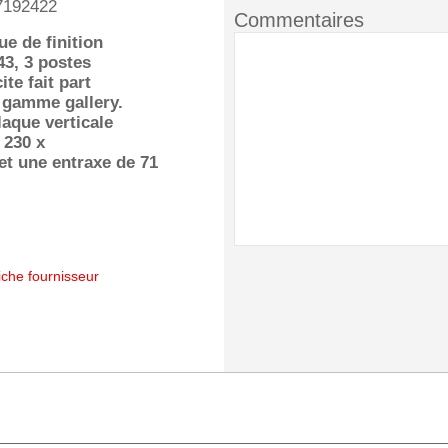
7192422
Commentaires
ue de finition
3, 3 postes
ite fait part
a gamme gallery.
laque verticale
 230 x
t une entraxe de 71
iche fournisseur