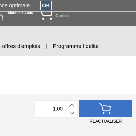
érience optimale.
OK
MON PANIER
Identifiez-vous
0 article
 offres d'emplois
Programme fidélité
RÉACTUALISER