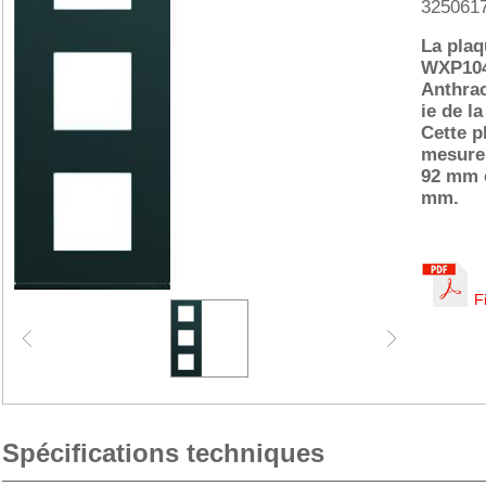
325061
La plaq
WXP104
Anthrac
ie de l
Cette p
mesure
92 mm e
mm.
F
Spécifications techniques