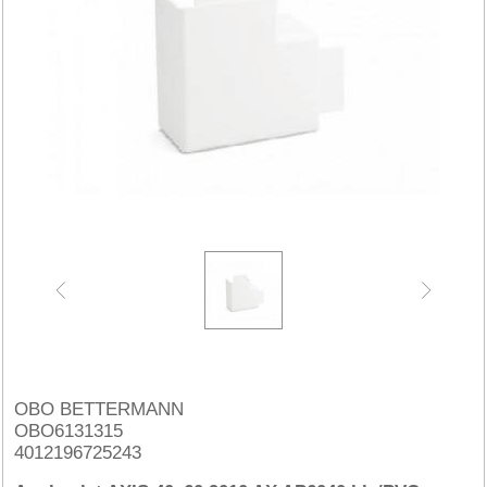
OBO BETTERMANN
OBO6131315
4012196725243