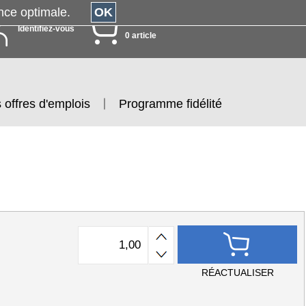
érience optimale.
OK
MON PANIER
Identifiez-vous
0 article
 offres d'emplois
Programme fidélité
RÉACTUALISER