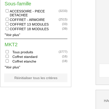
Sous-famille
ACCESSOIRE - PIECE
(
3233
)
DETACHEE
COFFRET - ARMOIRE
(
2515
)
COFFRET 13 MODULES
(
33
)
COFFRET 18 MODULES
(
39
)
"Voir plus"
MKT2
Tous produits
(
3777
)
Coffret standard
(
16
)
Coffret etanche
(
18
)
"Voir plus"
Réinitialiser tous les critères
HAG