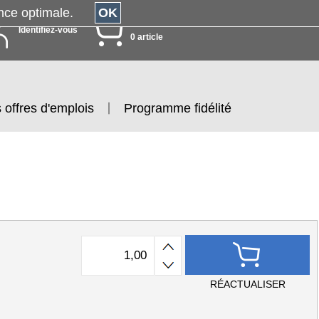
érience optimale.
OK
MON PANIER
Identifiez-vous
0 article
 offres d'emplois
Programme fidélité
RÉACTUALISER