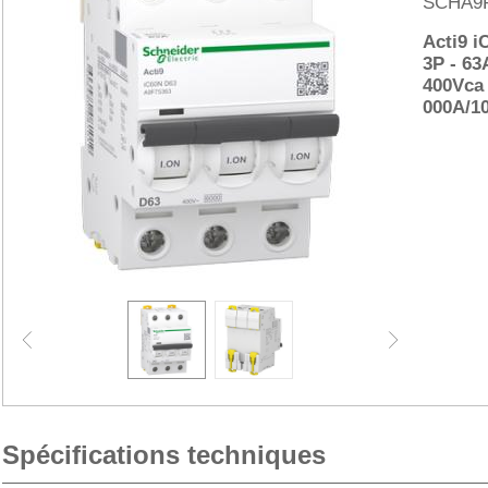
SCHA9F
Acti9 i
3P - 63
400Vca 
000A/1
Spécifications techniques