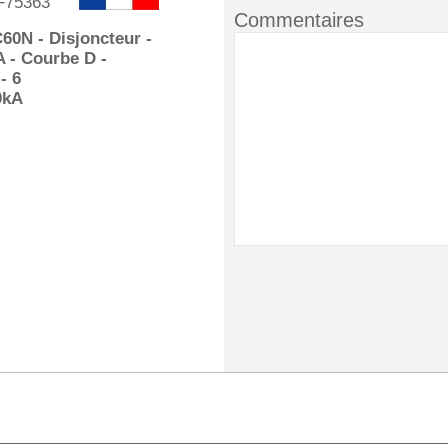
75363
Commentaires
C60N - Disjoncteur -
A - Courbe D -
- 6
0kA