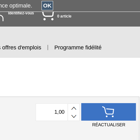
érience optimale.
OK
MON PANIER
Identifiez-vous
0 article
 offres d'emplois
Programme fidélité
RÉACTUALISER