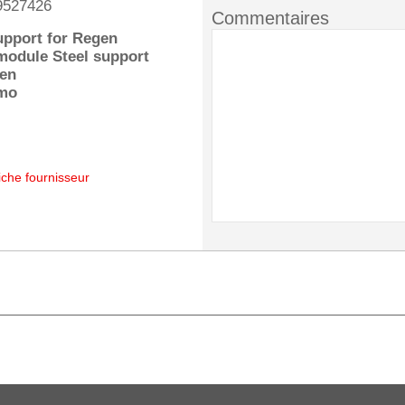
9527426
Commentaires
upport for Regen
module Steel support
gen
mo
iche fournisseur