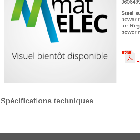
360648
Steel s
power 
for Re
power 
F
Spécifications techniques