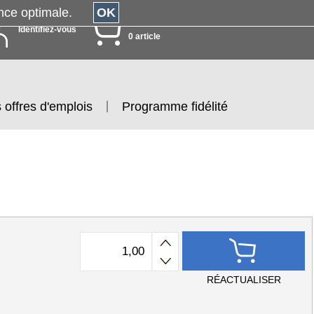
érience optimale.
OK
MON PANIER
Identifiez-vous
0 article
 offres d'emplois
Programme fidélité
RÉACTUALISER