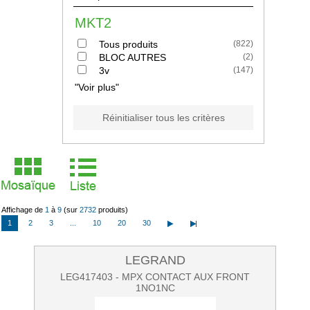
MKT2
Tous produits
(
822
)
BLOC AUTRES
(
2
)
3v
(
147
)
"Voir plus"
Réinitialiser tous les critères
Affichage de
1
à
9
(sur
2732
produits)
1
2
3
...
10
20
30
LEGRAND
LEG417403 - MPX CONTACT AUX FRONT
1NO1NC