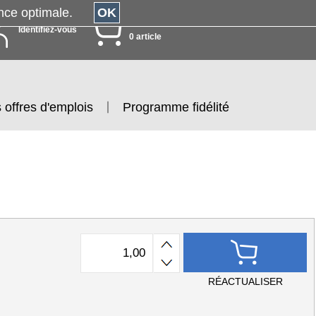
érience optimale.
OK
MON PANIER
Identifiez-vous
0 article
 offres d'emplois
Programme fidélité
RÉACTUALISER