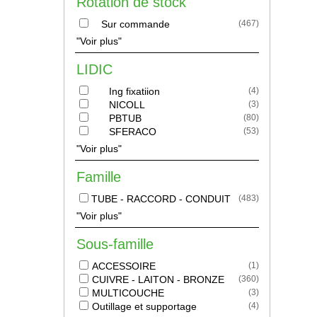
Rotation de stock
Sur commande
(
467
)
"Voir plus"
LIDIC
Ing fixatiion
(
4
)
NICOLL
(
3
)
PBTUB
(
80
)
SFERACO
(
53
)
"Voir plus"
Famille
TUBE - RACCORD - CONDUIT
(
483
)
"Voir plus"
Sous-famille
ACCESSOIRE
(
1
)
CUIVRE - LAITON - BRONZE
(
360
)
MULTICOUCHE
(
3
)
Outillage et supportage
(
4
)