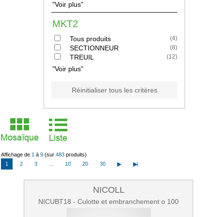
"Voir plus"
MKT2
Tous produits
(
4
)
SECTIONNEUR
(
8
)
TREUIL
(
12
)
"Voir plus"
Réinitialiser tous les critères
Affichage de
1
à
9
(sur
483
produits)
1
2
3
...
10
20
30
NICOLL
NICUBT18 - Culotte et embranchement o 100