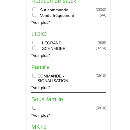
Rotation de stock
Sur commande
(
3852
)
Vendu fréquement
(
44
)
"Voir plus"
LIDIC
LEGRAND
(
636
)
SCHNEIDER
(
3274
)
"Voir plus"
Famille
COMMANDE -
(
3910
)
SIGNALISATION
"Voir plus"
Sous-famille
(
3910
)
"Voir plus"
MKT2