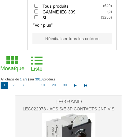
Tous produits
(
649
)
GAMME IEC 309
(
5
)
5l
(
3256
)
"Voir plus"
Réinitialiser tous les critères
Affichage de
1
à
9
(sur
3910
produits)
1
2
3
...
10
20
30
LEGRAND
LEG022973 - ACS S/E 3P CONTACTS 2NF VIS