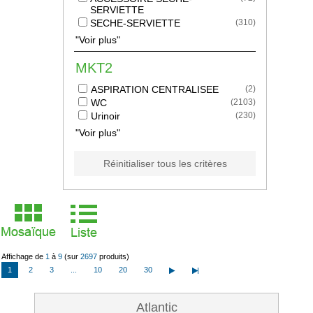
SERVIETTE
SECHE-SERVIETTE
(
310
)
"Voir plus"
MKT2
ASPIRATION CENTRALISEE
(
2
)
WC
(
2103
)
Urinoir
(
230
)
"Voir plus"
Réinitialiser tous les critères
Affichage de
1
à
9
(sur
2697
produits)
1
2
3
...
10
20
30
Atlantic