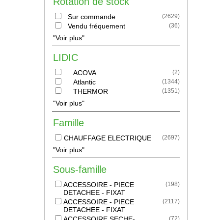
Rotation de stock
Sur commande
(
2629
)
Vendu fréquement
(
36
)
"Voir plus"
LIDIC
ACOVA
(
2
)
Atlantic
(
1344
)
THERMOR
(
1351
)
"Voir plus"
Famille
CHAUFFAGE ELECTRIQUE
(
2697
)
"Voir plus"
Sous-famille
ACCESSOIRE - PIECE
(
198
)
DETACHEE - FIXAT
ACCESSOIRE - PIECE
(
2117
)
DETACHEE - FIXAT
ACCESSOIRE SECHE-
(
72
)