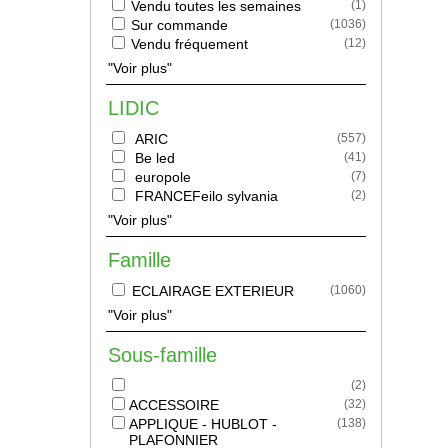
Vendu toutes les semaines
(
1
)
Sur commande
(
1036
)
Vendu fréquement
(
12
)
"Voir plus"
LIDIC
ARIC
(
557
)
Be led
(
41
)
europole
(
7
)
FRANCEFeilo sylvania
(
2
)
"Voir plus"
Famille
ECLAIRAGE EXTERIEUR
(
1060
)
"Voir plus"
Sous-famille
(
2
)
ACCESSOIRE
(
32
)
APPLIQUE - HUBLOT -
(
138
)
PLAFONNIER