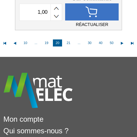
RÉACTUALISER
10
...
19
20
21
...
30
40
50
Mon compte
Qui sommes-nous ?