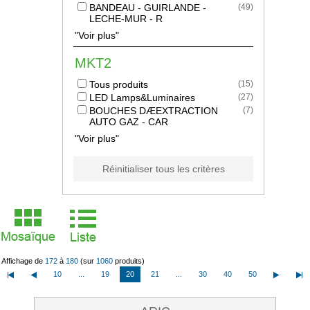
BANDEAU - GUIRLANDE -
(
49
)
LECHE-MUR - R
"Voir plus"
MKT2
Tous produits
(
15
)
LED Lamps&Luminaires
(
27
)
BOUCHES DÆEXTRACTION
(
7
)
AUTO GAZ - CAR
"Voir plus"
Réinitialiser tous les critères
Affichage de
172
à
180
(sur
1060
produits)
10
...
19
20
21
...
30
40
50