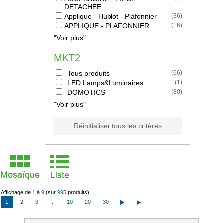
DETACHEE
Applique - Hublot - Plafonnier
(
36
)
APPLIQUE - PLAFONNIER
(
16
)
"Voir plus"
MKT2
Tous produits
(
66
)
LED Lamps&Luminaires
(
1
)
DOMOTICS
(
80
)
"Voir plus"
Réinitialiser tous les critères
Affichage de
1
à
9
(sur
995
produits)
1
2
3
...
10
20
30