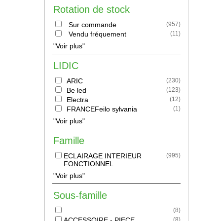
Rotation de stock
Sur commande
(
957
)
Vendu fréquement
(
11
)
"Voir plus"
LIDIC
ARIC
(
230
)
Be led
(
123
)
Electra
(
12
)
FRANCEFeilo sylvania
(
1
)
"Voir plus"
Famille
ECLAIRAGE INTERIEUR
(
995
)
FONCTIONNEL
"Voir plus"
Sous-famille
(
8
)
ACCESSOIRE - PIECE
(
8
)