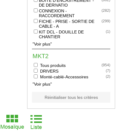
BOITE D'ENCASTREMENT -
(
662
)
DE DERIVATIO
CONNEXION -
(
282
)
RACCORDEMENT
FICHE - PRISE - SORTIE DE
(
299
)
CABLE - A
KIT DCL - DOUILLE DE
(
1
)
CHANTIER
"Voir plus"
MKT2
Tous produits
(
954
)
DRIVERS
(
7
)
Monté-cablé-Accessoires
(
2
)
"Voir plus"
Réinitialiser tous les critères