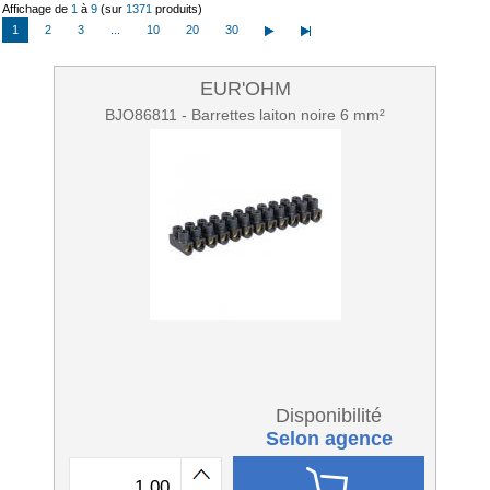
Affichage de
1
à
9
(sur
1371
produits)
1
2
3
...
10
20
30
EUR'OHM
BJO86811 - Barrettes laiton noire 6 mm²
Disponibilité
Selon agence