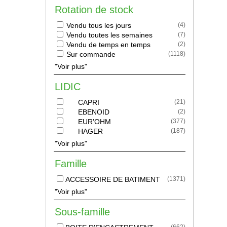
Rotation de stock
Vendu tous les jours
(
4
)
Vendu toutes les semaines
(
7
)
Vendu de temps en temps
(
2
)
Sur commande
(
1118
)
"Voir plus"
LIDIC
CAPRI
(
21
)
EBENOID
(
2
)
EUR'OHM
(
377
)
HAGER
(
187
)
"Voir plus"
Famille
ACCESSOIRE DE BATIMENT
(
1371
)
"Voir plus"
Sous-famille