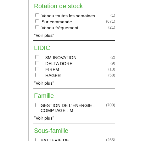
Rotation de stock
Vendu toutes les semaines
(
1
)
Sur commande
(
671
)
Vendu fréquement
(
21
)
"Voir plus"
LIDIC
3M INOVATION
(
2
)
DELTA DORE
(
9
)
FIREM
(
13
)
HAGER
(
58
)
"Voir plus"
Famille
GESTION DE L'ENERGIE -
(
700
)
COMPTAGE - M
"Voir plus"
Sous-famille
BATTERIE DE
(
265
)