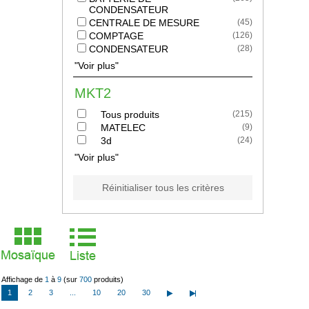
CONDENSATEUR
CENTRALE DE MESURE
(
45
)
COMPTAGE
(
126
)
CONDENSATEUR
(
28
)
"Voir plus"
MKT2
Tous produits
(
215
)
MATELEC
(
9
)
3d
(
24
)
"Voir plus"
Réinitialiser tous les critères
Affichage de
1
à
9
(sur
700
produits)
1
2
3
...
10
20
30