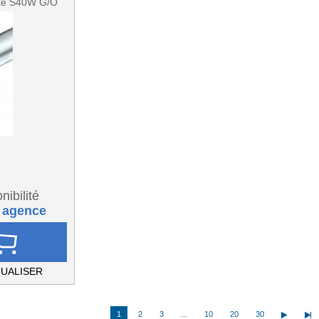
eté S40W G/O
nibilité
 agence
UALISER
1
2
3
...
10
20
30