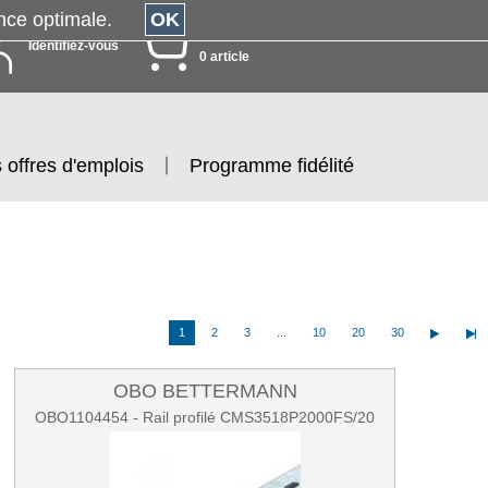
érience optimale.
OK
MON PANIER
Identifiez-vous
0 article
 offres d'emplois
Programme fidélité
1
2
3
...
10
20
30
OBO BETTERMANN
OBO1104454 - Rail profilé CMS3518P2000FS/20