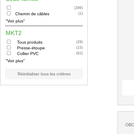
(
286
)
Chemin de câbles
(
1
)
"Voir plus"
MKT2
Tous produits
(
28
)
Presse-étoupe
(
15
)
Collier PVC
(
62
)
"Voir plus"
Réinitialiser tous les critères
OBO1