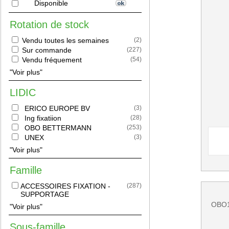
Disponible
Rotation de stock
Vendu toutes les semaines
(
2
)
Sur commande
(
227
)
Vendu fréquement
(
54
)
"Voir plus"
LIDIC
ERICO EUROPE BV
(
3
)
Ing fixatiion
(
28
)
OBO BETTERMANN
(
253
)
UNEX
(
3
)
"Voir plus"
Famille
ACCESSOIRES FIXATION -
(
287
)
SUPPORTAGE
OBO1
"Voir plus"
Sous-famille