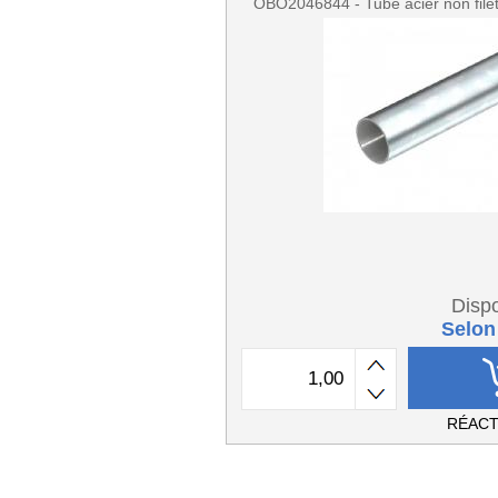
OBO2046844 - Tube acier non fil
Dispo
Selon
RÉACT