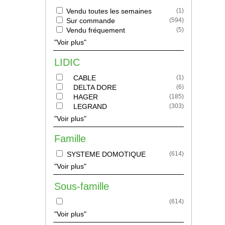
Vendu toutes les semaines
(
1
)
Sur commande
(
594
)
Vendu fréquement
(
5
)
"Voir plus"
LIDIC
CABLE
(
1
)
DELTA DORE
(
6
)
HAGER
(
185
)
LEGRAND
(
303
)
"Voir plus"
Famille
SYSTEME DOMOTIQUE
(
614
)
"Voir plus"
Sous-famille
(
614
)
"Voir plus"