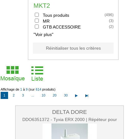
MKT2
Tous produits
(
496
)
MR
(
3
)
GTB ACCESSOIRE
(
2
)
"Voir plus"
Réinitialiser tous les critères
Affichage de
1
à
9
(sur
614
produits)
1
2
3
...
10
20
30
DELTA DORE
DDO6351372 - Tyxia ERX 2000 | Répéteur pour