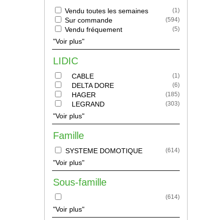
Vendu toutes les semaines
(
1
)
Sur commande
(
594
)
Vendu fréquement
(
5
)
"Voir plus"
LIDIC
CABLE
(
1
)
DELTA DORE
(
6
)
HAGER
(
185
)
LEGRAND
(
303
)
"Voir plus"
Famille
SYSTEME DOMOTIQUE
(
614
)
"Voir plus"
Sous-famille
(
614
)
"Voir plus"