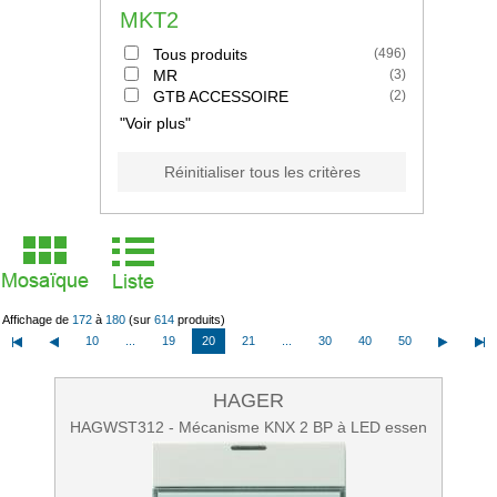
MKT2
Tous produits
(
496
)
MR
(
3
)
GTB ACCESSOIRE
(
2
)
"Voir plus"
Réinitialiser tous les critères
Affichage de
172
à
180
(sur
614
produits)
10
...
19
20
21
...
30
40
50
HAGER
HAGWST312 - Mécanisme KNX 2 BP à LED essen